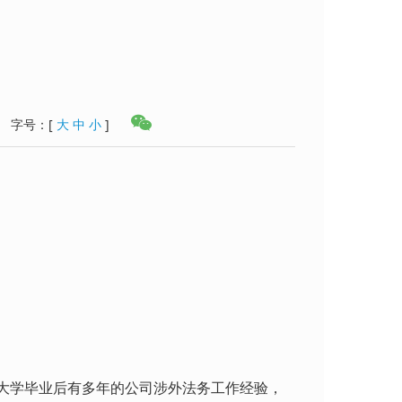
字号：
[
大
中
小
]
在大学毕业后有多年的公司涉外法务工作经验，