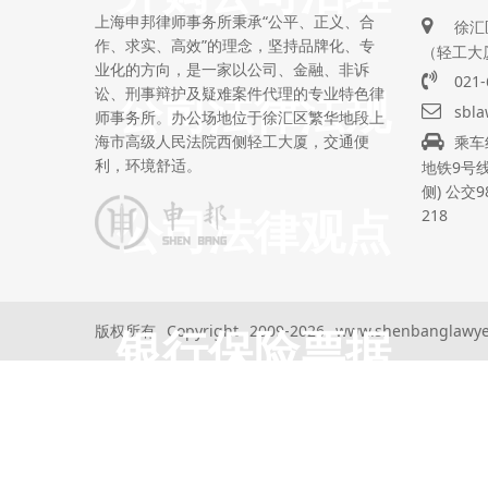
上海申邦律师事务所秉承“公平、正义、合
徐汇
作、求实、高效”的理念，坚持品牌化、专
（轻工大厦
业化的方向，是一家以公司、金融、非诉
021-
公司法律法规
讼、刑事辩护及疑难案件代理的专业特色律
sbl
师事务所。办公场地位于徐汇区繁华地段上
海市高级人民法院西侧轻工大厦，交通便
乘车
利，环境舒适。
地铁9号线
侧) 公交9
公司法律观点
218
银行保险票据
版权所有 Copyright 2009-2026 www.shenbangla
法律法规法律