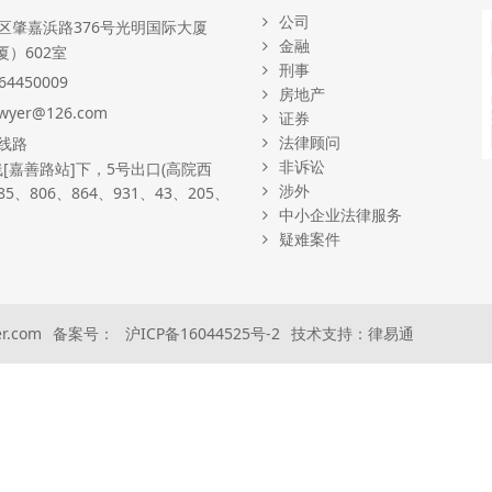
公司
区肇嘉浜路376号光明国际大厦
金融
）602室
刑事
64450009
房地产
awyer@126.com
证券
法律顾问
线路
非诉讼
[嘉善路站]下，5号出口(高院西
涉外
85、806、864、931、43、205、
中小企业法律服务
疑难案件
wyer.com 备案号：
沪ICP备16044525号-2
技术支持：
律易通