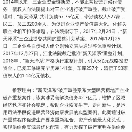
2014年以来，三企业资金链断裂，不能正常经营并偿付债
务，债权人向法院提出对三企业进行破产重整。截止破产受
理时，“新天泽系”共计负债67.75亿元，牵涉债权人527家，
民工、员工3200余人。为促进企业资产价值最大化、化解关
联企业相互担保难题，在法院指导下，2017年2月24日，“新
天泽系”三企业提交共同的重整计划草案。2017年12月25
日，三企业各自债权人组分别独立表决通过整体重整计划。
2017年12月27日，江北法院裁定批准“新天泽系”重整计划。
2018年，“新天泽系”严格执行重整计划，引入5亿元战略投资
资金，已复工修建完毕房屋141套、车库257个，清偿了93家
债权人的1.14亿元债权。
推荐理由：“新天泽系”破产重整案系大型民营房地产企业
破产重整案件，该案涉妥善解决债务42.7亿元，维护了区域
经济秩序和社会稳定，帮助企业恢复生产、走向新生，是运
用司法手段促进民营经济健康发展的典型案例。此案通过破
产重整程序促进生产要素重新组合、资产价值最大化兑现，
实现供给侧资源最优化配置，有力发挥了破产审判在供给侧