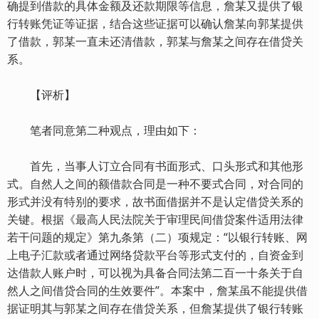
确提到借款的具体金额及还款期限等信息，詹某又提供了银
行转账凭证等证据，结合这些证据可以确认詹某向郭某提供
了借款，郭某一直未还清借款，郭某与詹某之间存在借贷关
系。
【评析】
笔者同意第二种观点，理由如下：
首先，当事人订立合同有书面形式、口头形式和其他形
式。自然人之间的额借款合同是一种不要式合同，对合同的
形式并没有特别的要求，故书面借据并不是认定借贷关系的
关键。根据《最高人民法院关于审理民间借贷案件适用法律
若干问题的规定》第九条第（二）项规定：“以银行转账、网
上电子汇款或者通过网络贷款平台等形式支付的，自资金到
达借款人账户时，可以视为具备合同法第二百一十条关于自
然人之间借贷合同的生效要件”。本案中，詹某虽不能提供借
据证明其与郭某之间存在借贷关系，但詹某提供了银行转账