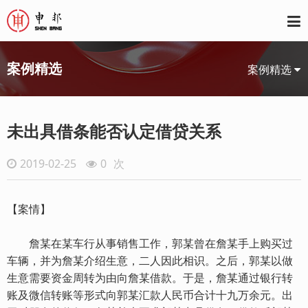
案例精选
案例精选
未出具借条能否认定借贷关系
2019-02-25
0
次
【案情】
詹某在某车行从事销售工作，郭某曾在詹某手上购买过
车辆，并为詹某介绍生意，二人因此相识。之后，郭某以做
生意需要资金周转为由向詹某借款。于是，詹某通过银行转
账及微信转账等形式向郭某汇款人民币合计十九万余元。出