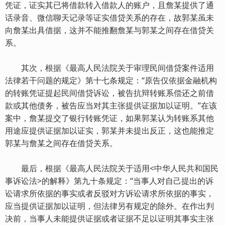
凭证，证实其已将借款转入借款人的账户，且詹某提供了通
话录音、微信聊天记录等证实借贷关系的存在，故郭某虽未
向詹某出具借据，这并不能推翻詹某与郭某之间存在借贷关
系。
其次，根据《最高人民法院关于审理民间借贷案件适用
法律若干问题的规定》第十七条规定：“原告仅依据金融机构
的转账凭证提起民间借贷诉讼，被告抗辩转账系偿还之前借
款或其他债务，被告应当对其主张提供证据加以证明。”在该
案中，詹某提交了银行转账凭证，如果郭某认为转账系其他
用途应提供证据加以证实，郭某并未提出反正，这也能推定
郭某与詹某之间存在借贷关系。
最后，根据《最高人民法院关于适用<中华人民共和国民
事诉讼法>的解释》第九十条规定：“当事人对自己提出的诉
讼请求所依据的事实或者反驳对方诉讼请求所依据的事实，
应当提供证据加以证明，但法律另有规定的除外。在作出判
决前，当事人未能提供证据或者证据不足以证明其事实主张