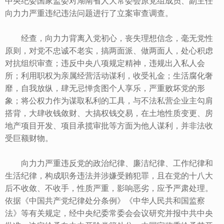
中央纪委国家监委对湖南省人大常委会原党组成员、副主任
向力力严重违纪违法问题进行了立案审查调查。
经查，向力力背离入党初心，丧失理想信念，毫无党性
原则，对党不忠诚不老实，搞两面派、做两面人，处心积虑
对抗组织审查；违反中央八项规定精神，违规出入私人会
所；利用职权为亲属经营活动谋利，收受礼金；生活腐化奢
靡，自我放纵，肆无忌惮贪图个人享乐，严重败坏党的形
象；将公权力作为谋取私利的工具，与不法私营企业主勾肩
搭背，大肆收钱敛财、大搞权钱交易，在土地性质变更、房
地产项目开发、项目承揽审批等方面为他人谋利，并非法收
受巨额财物。
向力力严重违反党的政治纪律、廉洁纪律、工作纪律和
生活纪律，构成职务违法并涉嫌受贿犯罪，且在党的十八大
后不收敛、不收手，性质严重，影响恶劣，应予严肃处理。
依据《中国共产党纪律处分条例》《中华人民共和国监察
法》等有关规定，经中央纪委常委会会议研究并报中共中央