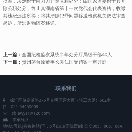
批准，决定给予向力力开除党籍处分；由国家监委给予其开
除公职处分；终止其湖南省第十一次党代会代表资格；收缴
其违纪违法所得；将其涉嫌犯罪问题移送检察机关依法审查
起诉，所涉财物随案移送。
上一篇：
全国纪检监察系统半年处分厅局级干部40人
下一篇：
贵州茅台原董事长袁仁国受贿案一审开庭
联系我们
徐汇区肇嘉浜路376号光明国际大厦（轻工大厦）602室
021-64450009
sblawyer@126.com
乘车线路
地铁9号线[嘉善路站]下，5号出口(高院西侧) 公交985、806、864、