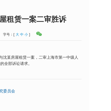
理房屋租赁一案二审胜诉
字号：
[
大
中
小
]
司与沈某房屋租赁一案，二审上海市第一中级人
审的全部诉讼请求。
究委员会