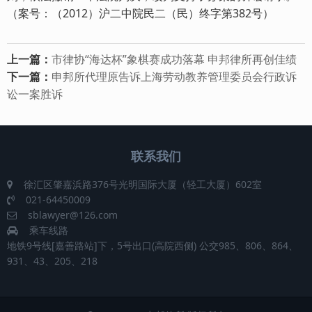
（案号：（2012）沪二中院民二（民）终字第382号）
上一篇：
市律协“海达杯”象棋赛成功落幕 申邦律所再创佳绩
下一篇：
申邦所代理原告诉上海劳动教养管理委员会行政诉
讼一案胜诉
联系我们
徐汇区肇嘉浜路376号光明国际大厦（轻工大厦）602室
021-64450009
sblawyer@126.com
乘车线路
地铁9号线[嘉善路站]下，5号出口(高院西侧) 公交985、806、864、
931、43、205、218